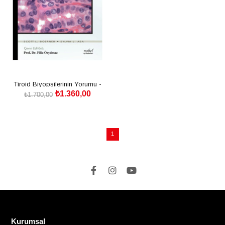
Tiroid Biyopsilerinin Yorumu -
₺1.360,00
Biyopsi Yorumları Serisi
₺1.700,00
SEPETE EKLE
1
Kurumsal