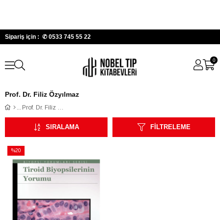
Sipariş için : ✆
0533 745 55 22
0
Prof. Dr. Filiz Özyılmaz
Prof. Dr. Filiz Özyılmaz
SIRALAMA
FILTRELEME
%20
İndirim
%20İndirim