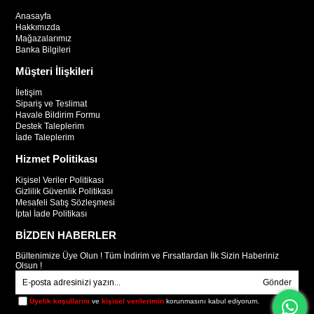
Anasayfa
Hakkımızda
Mağazalarımız
Banka Bilgileri
Müşteri İlişkileri
İletişim
Sipariş ve Teslimat
Havale Bildirim Formu
Destek Taleplerim
İade Taleplerim
Hizmet Politikası
Kişisel Veriler Politikası
Gizlilik Güvenlik Politikası
Mesafeli Satış Sözleşmesi
İptal İade Politikası
BİZDEN HABERLER
Bültenimize Üye Olun ! Tüm İndirim ve Fırsatlardan İlk Sizin Haberiniz
Olsun !
Gönder
Üyelik koşullarını
ve
kişisel verilerimin
korunmasını kabul ediyorum.