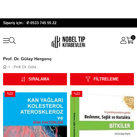
Sipariş için : ✆
0533 745 55 22
0
Prof. Dr. Gülay Hergenç
Prof. Dr. Gülay Hergenç
SIRALAMA
FILTRELEME
%20
%20
İndirim
İndirim
%20İndirim
%20İndirim