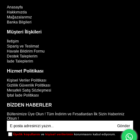
Anasayfa
Hakkımızda
Mağazalarımız
Banka Bilgileri
Müşteri İlişkileri
İletişim
Sipariş ve Teslimat
Havale Bildirim Formu
Destek Taleplerim
İade Taleplerim
Hizmet Politikası
Kişisel Veriler Politikası
Gizlilik Güvenlik Politikası
Mesafeli Satış Sözleşmesi
İptal İade Politikası
BİZDEN HABERLER
Bültenimize Üye Olun ! Tüm İndirim ve Fırsatlardan İlk Sizin Haberiniz
Olsun !
Gönder
Üyelik koşullarını
ve
kişisel verilerimin
korunmasını kabul ediyorum.