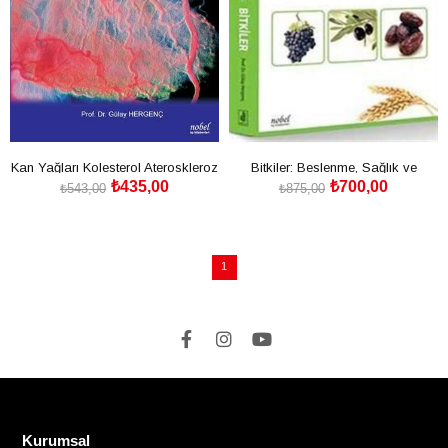
Kan Yağları Kolesterol Ateroskleroz
Bitkiler: Beslenme, Sağlık ve
₺435,00
₺700,00
ve Risk Faktörleri
Hastalıkta
₺543,00
₺875,00
SEPETE EKLE
SEPETE EKLE
1
Kurumsal