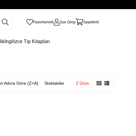
Favorilerim
0
Üye Girişi
Sepetim
0
lik
İngilizce Tıp Kitapları
n Adına Göre (Z<A)
Stoktakiler
2 Ürün