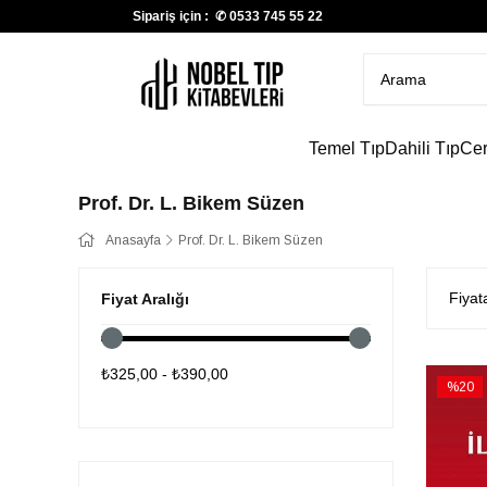
Sipariş için : ✆
0533 745 55 22
Temel Tıp
Dahili Tıp
Cer
Prof. Dr. L. Bikem Süzen
Anasayfa
Prof. Dr. L. Bikem Süzen
Fiyat
Fiyat Aralığı
₺325,00 - ₺390,00
%20
İndirim
%20İndi