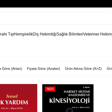
rahi Tıp
Hemşirelik
Diş Hekimliği
Sağlık Bilimleri
Veteriner Hekim
a Göre (Artan)
Fiyata Göre (Azalan)
Ürün Adına Göre (A>Z)
Ürü
%20
İndirim
rim
%20İndirim