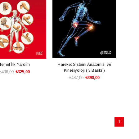
Temel İlk Yardım
Hareket Sistemi Anatomisi ve
Kinesiyoloji ( 3.Baskı )
₺406,00
₺325,00
₺487,00
₺390,00
SEPETE EKLE
SEPETE EKLE
1