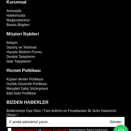
Kurumsal
Anasayfa
Hakkımızda
Mağazalarımız
Banka Bilgileri
Müşteri İlişkileri
İletişim
Sipariş ve Teslimat
Havale Bildirim Formu
Destek Taleplerim
İade Taleplerim
Hizmet Politikası
Kişisel Veriler Politikası
Gizlilik Güvenlik Politikası
Mesafeli Satış Sözleşmesi
İptal İade Politikası
BİZDEN HABERLER
Bültenimize Üye Olun ! Tüm İndirim ve Fırsatlardan İlk Sizin Haberiniz
Olsun !
Gönder
Üyelik koşullarını
ve
kişisel verilerimin
korunmasını kabul ediyorum.