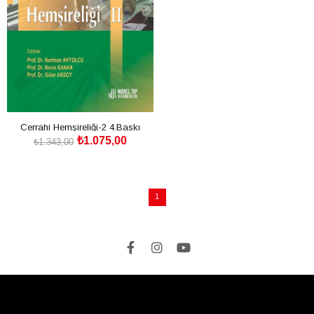
Cerrahi Hemşireliği-2 4.Baskı
₺1.075,00
₺1.343,00
SEPETE EKLE
1