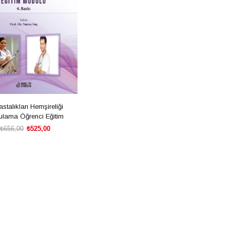
astalıkları Hemşireliği
lama Öğrenci Eğitim
Modülü
₺656,00
₺525,00
SEPETE EKLE