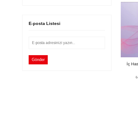
E-posta Listesi
Gönder
İç Has
₺