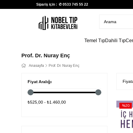
Sipariş için : ✆
0533 745 55 22
Temel Tıp
Dahili Tıp
Cer
Prof. Dr. Nuray Enç
Anasayfa
Prof. Dr. Nuray Enç
Fiyat
Fiyat Aralığı
₺525,00 - ₺1.460,00
%20
İndirim
%20İndi