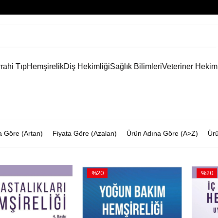
rahi Tıp
Hemşirelik
Diş Hekimliği
Sağlık Bilimleri
Veteriner Hekim
a Göre (Artan)
Fiyata Göre (Azalan)
Ürün Adına Göre (A>Z)
Ürü
%20
%20
İndirim
İndirim
rim
%20İndirim
%20İnd