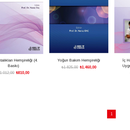
talıkları Hemşireliği (4.
Yoğun Bakım Hemşireliği
İç H
Baskı)
Uygu
₺1.825,00
₺1.460,00
1.012,00
₺810,00
SEPETE EKLE
SEPETE EKLE
1