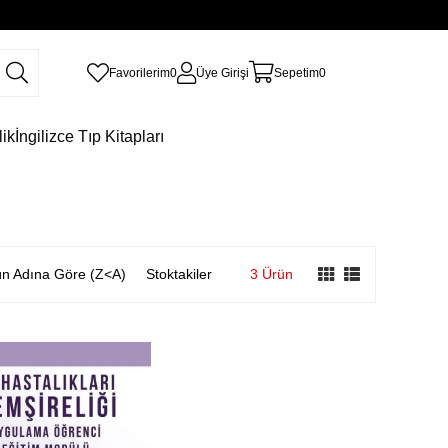
Favorilerim
0
Üye Girişi
Sepetim
0
lik
İngilizce Tıp Kitapları
n Adına Göre (Z<A)
Stoktakiler
3 Ürün
irim