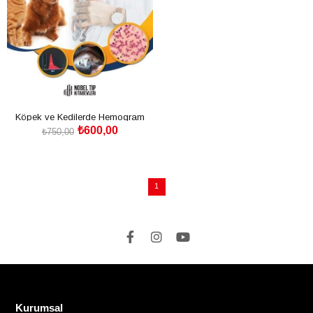
Köpek ve Kedilerde Hemogram
₺600,00
Klinisyen Yaklaşımı
₺750,00
SEPETE EKLE
1
Kurumsal