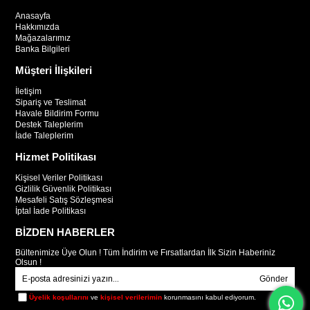
Anasayfa
Hakkımızda
Mağazalarımız
Banka Bilgileri
Müşteri İlişkileri
İletişim
Sipariş ve Teslimat
Havale Bildirim Formu
Destek Taleplerim
İade Taleplerim
Hizmet Politikası
Kişisel Veriler Politikası
Gizlilik Güvenlik Politikası
Mesafeli Satış Sözleşmesi
İptal İade Politikası
BİZDEN HABERLER
Bültenimize Üye Olun ! Tüm İndirim ve Fırsatlardan İlk Sizin Haberiniz
Olsun !
Gönder
Üyelik koşullarını
ve
kişisel verilerimin
korunmasını kabul ediyorum.