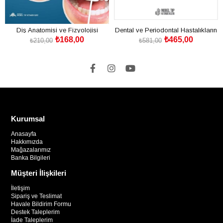
Diş Anatomisi ve Fizyolojisi
Dental ve Periodontal Hastalıkların
₺168,00
₺465,00
Mikrobiyolojisi ve İmmünolojisi
₺210,00
₺581,00
SEPETE EKLE
SEPETE EKLE
Kurumsal
Anasayfa
Hakkımızda
Mağazalarımız
Banka Bilgileri
Müşteri İlişkileri
İletişim
Sipariş ve Teslimat
Havale Bildirim Formu
Destek Taleplerim
İade Taleplerim