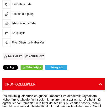
Favorilere Ekle
Telefonla Sipariş
İstek Listeme Ekle
Karşılaştır
Fiyat Düşünce Haber Ver
TAVSIYE ET
YORUM YAZ
WhatsApp
Telegram
ÜRÜN ÖZELLIKLERI
Diş Hekimliği alanında en güncel, kapsamlı ve akademik kaynaklara
Nobel Tıp Kitabevleri’nin seçkin kitaplarıyla ulaşabilirsiniz. Diş hekimliği
öğrencileri ve uzmanları için titizlikle seçilmiş bu eserler; teşhis, tedavi,
cerrahi ve estetik diş hekimliği alanlarında güvenilir bilgiler sunar. Nobel