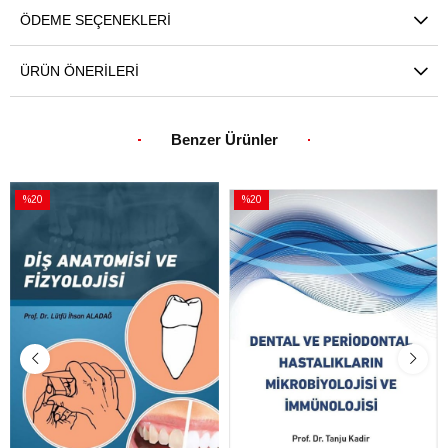
ÖDEME SEÇENEKLERI
ÜRÜN ÖNERILERI
Benzer Ürünler
%20
%20
İndirim
İndirim
%20İndirim
%20İndirim