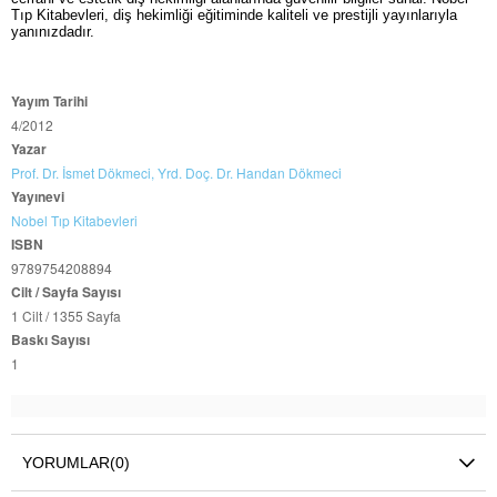
Tıp Kitabevleri, diş hekimliği eğitiminde kaliteli ve prestijli yayınlarıyla
yanınızdadır.
Yayım Tarihi
4/2012
Yazar
Prof. Dr. İsmet Dökmeci,
Yrd. Doç. Dr. Handan Dökmeci
Yayınevi
Nobel Tıp Kitabevleri
ISBN
9789754208894
Cilt / Sayfa Sayısı
1 Cilt / 1355 Sayfa
Baskı Sayısı
1
YORUMLAR
(0)