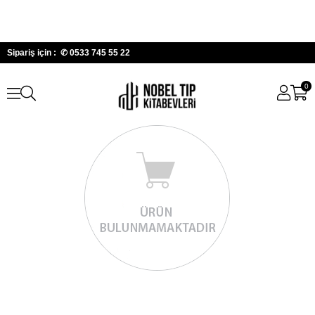
Sipariş için : ✆
0533 745 55 22
0