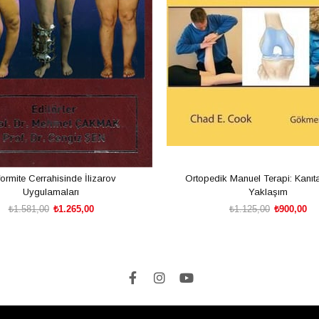
ormite Cerrahisinde İlizarov
Ortopedik Manuel Terapi: Kanıt
Uygulamaları
Yaklaşım
₺1.581,00
₺1.265,00
₺1.125,00
₺900,00
SEPETE EKLE
SEPETE EKLE