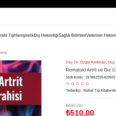
rahi Tıp
Hemşirelik
Diş Hekimliği
Sağlık Bilimleri
Veteriner Hekim
rahisi
Doç. Dr. Özgür Korkmaz, Doç.
Romatoid Artrit ve Diz C
Stok Kodu
(9786255542069)
Tedarikçi
:
Nobel Tıp Kitabevle
₺637,00
₺510,00