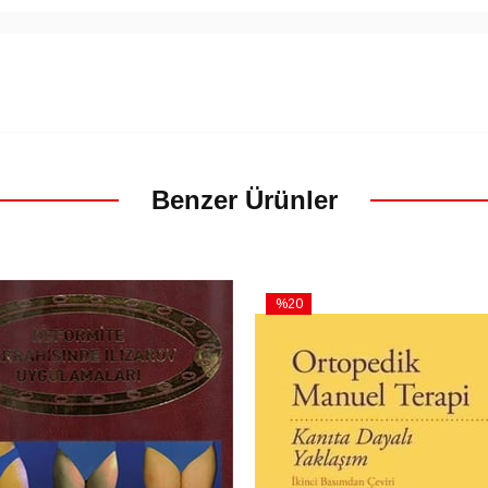
Benzer Ürünler
%20
İndirim
m
%20İndirim