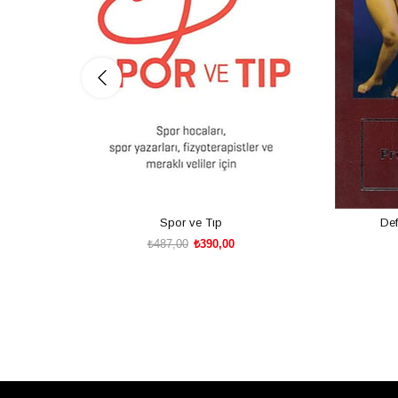
Spor ve Tıp
Def
₺487,00
₺390,00
SEPETE EKLE