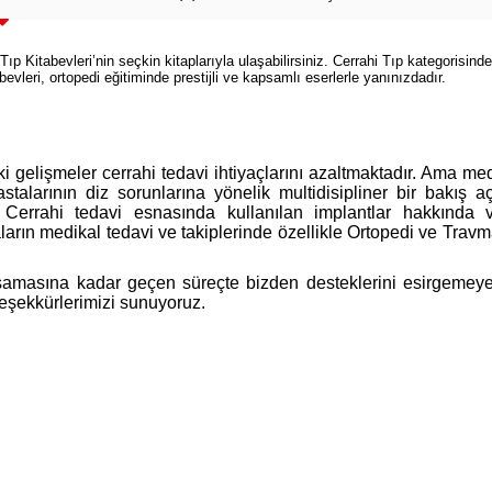
Kitabevleri’nin seçkin kitaplarıyla ulaşabilirsiniz. Cerrahi Tıp kategorisinde 
tabevleri, ortopedi eğitiminde prestijli ve kapsamlı eserlerle yanınızdadır.
ki gelişmeler cerrahi tedavi ihtiyaçlarını azaltmaktadır. Ama m
astalarının diz sorunlarına yönelik multidisipliner bir bakış aç
ir. Cerrahi tedavi esnasında kullanılan implantlar hakkında
arın medikal tedavi ve takiplerinde özellikle Ortopedi ve Travma
masına kadar geçen süreçte bizden desteklerini esirgemeyen 
teşekkürlerimizi sunuyoruz.