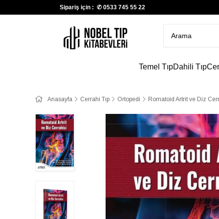
Sipariş için : ✆
0533 745 55 22
Temel Tıp
Dahili Tıp
Cer
Anasayfa
Cerrahi Tıp
Ortopedi
Romatoid Artrit ve Diz Cer