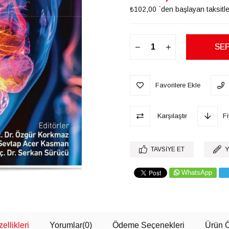
₺102,00
`den başlayan taksitle
Favorilere Ekle
Karşılaştır
F
TAVSIYE ET
Y
WhatsApp
ellikleri
Yorumlar
(0)
Ödeme Seçenekleri
Ürün Ö