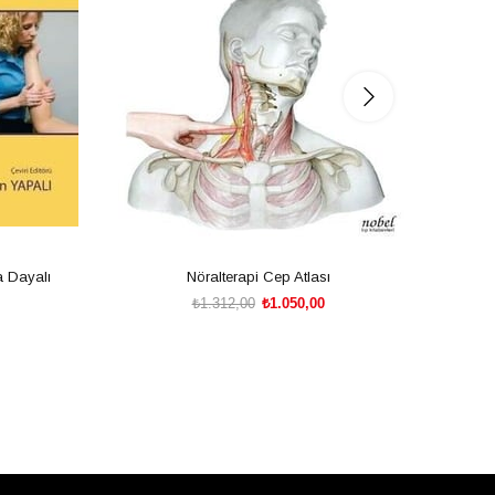
a Dayalı
Nöralterapi Cep Atlası
₺1.312,00
₺1.050,00
SEPETE EKLE