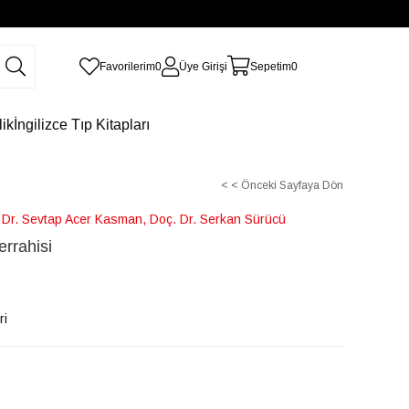
Favorilerim
0
Üye Girişi
Sepetim
0
lik
İngilizce Tıp Kitapları
< < Önceki Sayfaya Dön
 Dr. Sevtap Acer Kasman, Doç. Dr. Serkan Sürücü
errahisi
ri