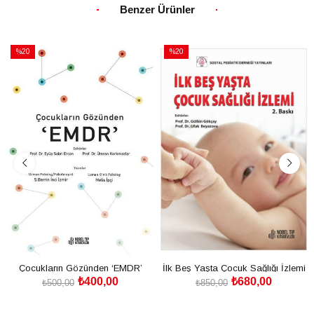
Benzer Ürünler
%20
%20
İndirim
İndirim
%20İndirim
%20İndirim
Çocukların Gözünden ‘EMDR’
İlk Beş Yaşta Çocuk Sağlığı İzlemi
₺400,00
₺680,00
2.Baskı
₺500,00
₺850,00
SEPETE EKLE
SEPETE EKLE