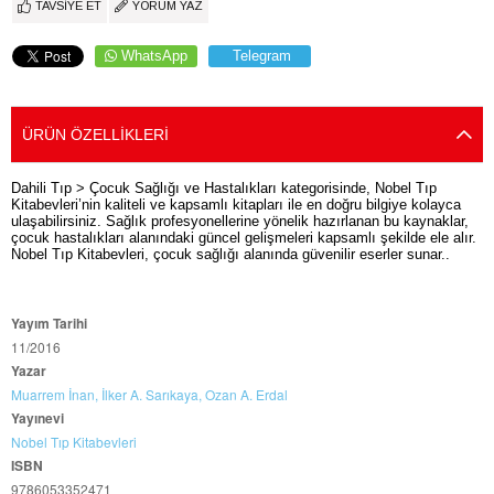
TAVSIYE ET
YORUM YAZ
WhatsApp
Telegram
ÜRÜN ÖZELLIKLERI
Dahili Tıp > Çocuk Sağlığı ve Hastalıkları kategorisinde, Nobel Tıp
Kitabevleri’nin kaliteli ve kapsamlı kitapları ile en doğru bilgiye kolayca
ulaşabilirsiniz. Sağlık profesyonellerine yönelik hazırlanan bu kaynaklar,
çocuk hastalıkları alanındaki güncel gelişmeleri kapsamlı şekilde ele alır.
Nobel Tıp Kitabevleri, çocuk sağlığı alanında güvenilir eserler sunar..
Yayım Tarihi
11/2016
Yazar
Muarrem İnan,
İlker A. Sarıkaya,
Ozan A. Erdal
Yayınevi
Nobel Tıp Kitabevleri
ISBN
9786053352471