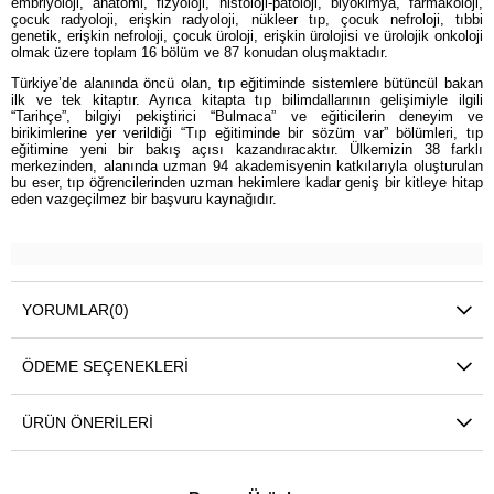
embriyoloji, anatomi, fizyoloji, histoloji-patoloji, biyokimya, farmakoloji,
çocuk radyoloji, erişkin radyoloji, nükleer tıp, çocuk nefroloji, tıbbi
genetik, erişkin nefroloji, çocuk üroloji, erişkin ürolojisi ve ürolojik onkoloji
olmak üzere toplam 16 bölüm ve 87 konudan oluşmaktadır.
Türkiye’de alanında öncü olan, tıp eğitiminde sistemlere bütüncül bakan
ilk ve tek kitaptır. Ayrıca kitapta tıp bilimdallarının gelişimiyle ilgili
“Tarihçe”, bilgiyi pekiştirici “Bulmaca” ve eğiticilerin deneyim ve
birikimlerine yer verildiği “Tıp eğitiminde bir sözüm var” bölümleri, tıp
eğitimine yeni bir bakış açısı kazandıracaktır. Ülkemizin 38 farklı
merkezinden, alanında uzman 94 akademisyenin katkılarıyla oluşturulan
bu eser, tıp öğrencilerinden uzman hekimlere kadar geniş bir kitleye hitap
eden vazgeçilmez bir başvuru kaynağıdır.
YORUMLAR
(0)
ÖDEME SEÇENEKLERI
ÜRÜN ÖNERILERI