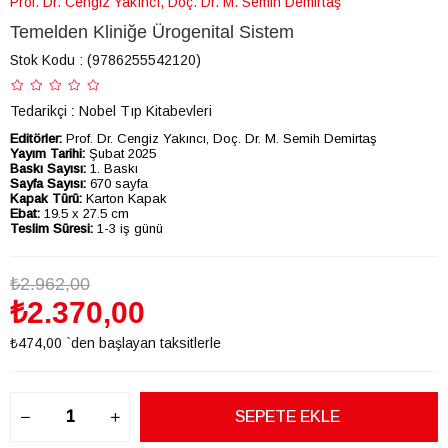
Prof. Dr. Cengiz Yakıncı, Doç. Dr. M. Semih Demirtaş
Temelden Kliniğe Ürogenital Sistem
Stok Kodu
(9786255542120)
Tedarikçi
:
Nobel Tıp Kitabevleri
Editörler:
Prof. Dr. Cengiz Yakıncı, Doç. Dr. M. Semih Demirtaş
Yayım Tarihi:
Şubat 2025
Baskı Sayısı:
1. Baskı
Sayfa Sayısı:
670 sayfa
Kapak Türü:
Karton Kapak
Ebat:
19.5 x 27.5 cm
Teslim Süresi:
1-3 iş günü
₺2.962,00
₺2.370,00
₺474,00
`den başlayan taksitlerle