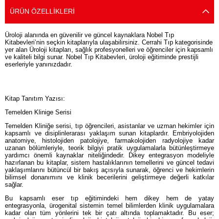
ÜRÜN ÖZELLIKLERI
Üroloji alanında en güvenilir ve güncel kaynaklara Nobel Tıp
Kitabevleri’nin seçkin kitaplarıyla ulaşabilirsiniz. Cerrahi Tıp kategorisinde
yer alan Üroloji kitapları, sağlık profesyonelleri ve öğrenciler için kapsamlı
ve kaliteli bilgi sunar. Nobel Tıp Kitabevleri, üroloji eğitiminde prestijli
eserleriyle yanınızdadır.
Kitap Tanıtım Yazısı:
Temelden Klinige Serisi
Temelden Kliniğe serisi, tıp öğrencileri, asistanlar ve uzman hekimler için
kapsamlı ve disiplinlerarası yaklaşım sunan kitaplardır. Embriyolojiden
anatomiye, histolojiden patolojiye, farmakolojiden radyolojiye kadar
uzanan bölümleriyle, teorik bilgiyi pratik uygulamalarla bütünleştirmeye
yardımcı önemli kaynaklar niteliğindedir. Dikey entegrasyon modeliyle
hazırlanan bu kitaplar, sistem hastalıklarının temellerini ve güncel tedavi
yaklaşımlarını bütüncül bir bakış açısıyla sunarak, öğrenci ve hekimlerin
bilimsel donanımını ve klinik becerilerini geliştirmeye değerli katkılar
sağlar.
Bu kapsamlı eser tıp eğitimindeki hem dikey hem de yatay
entegrasyonla, ürogenital sistemin temel bilimlerden klinik uygulamalara
kadar olan tüm yönlerini tek bir çatı altında toplamaktadır. Bu eser;