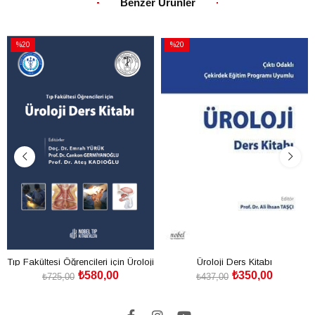
Benzer Ürünler
%20
%20
İndirim
İndirim
%20İndirim
%20İndirim
Tıp Fakültesi Öğrencileri için Üroloji
Üroloji Ders Kitabı
₺580,00
₺350,00
Ders Kitabı
₺725,00
₺437,00
SEPETE EKLE
SEPETE EKLE