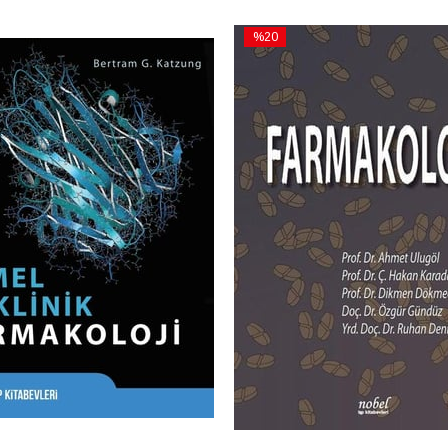
%20
İndirim
m
%20İndirim