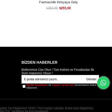
Farmasötik Kimyaya Giriş
₺366,00
₺293,00
SEPETE EKLE
BİZDEN HABERLER
Bültenimize Üye Olun ! Tüm İndirim ve Fırsatlardan İlk
Sizin Haberiniz Olsun !
Gönder
Üyelik koşullarını
ve
kişisel verilerimin
korunmasını kabul
ediyorum.
obel Tıp Kitabevleri 2026 | Tüm hakları saklıdır. Kredi kartı bilgileriniz
bit SSL sertifikası ile korunmaktadır.