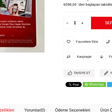
₺598,00
`den başlayan taksitle
Favorilere Ekle
Karşılaştır
F
TAVSIYE ET
Y
WhatsApp
ellikleri
Yorumlar
(0)
Ödeme Seçenekleri
Ürün Ö