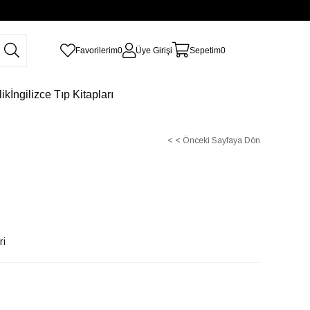
Favorilerim
0
Üye Girişi
Sepetim
0
lik
İngilizce Tıp Kitapları
< < Önceki Sayfaya Dön
ri