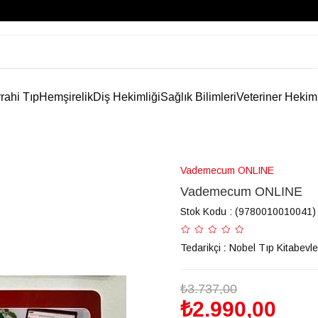
rahi Tıp
Hemşirelik
Diş Hekimliği
Sağlık Bilimleri
Veteriner Hekim
Vademecum ONLINE
Vademecum ONLINE
Stok Kodu
(9780010010041)
Tedarikçi
:
Nobel Tıp Kitabevle
₺3.737,00
₺2.990,00