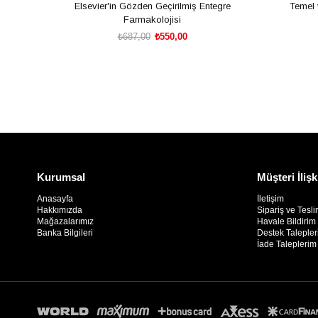
Elsevier'in Gözden Geçirilmiş Entegre
Temel 
Farmakolojisi
₺687,00
₺550,00
SEPETE EKLE
Kurumsal
Müşteri İlişk
Anasayfa
İletişim
Hakkımızda
Sipariş ve Tesli
Mağazalarımız
Havale Bildiri
Banka Bilgileri
Destek Taleple
İade Taleplerim