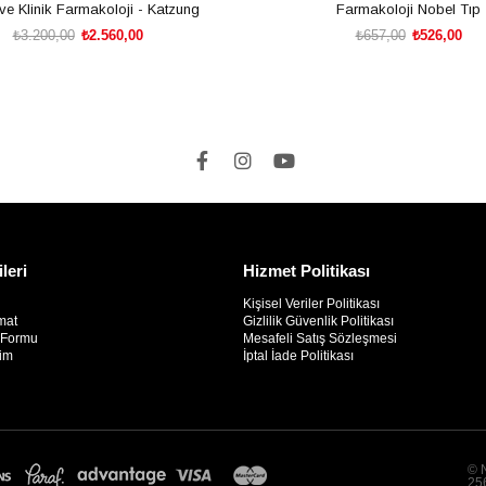
ve Klinik Farmakoloji - Katzung
Farmakoloji Nobel Tıp
₺3.200,00
₺2.560,00
₺657,00
₺526,00
SEPETE EKLE
SEPETE EKLE
ileri
Hizmet Politikası
Kişisel Veriler Politikası
mat
Gizlilik Güvenlik Politikası
m Formu
Mesafeli Satış Sözleşmesi
rim
İptal İade Politikası
© N
256