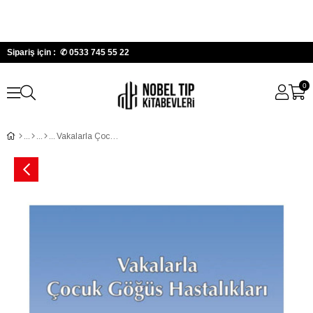
Sipariş için : ✆
0533 745 55 22
0
Vakalarla Çocuk Göğüs Hastalıkları