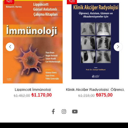
%20
%20
İndirim
İndirim
%20İndirim
%20İndirim
Lippincott İmmünoloji
Klinik Akciğer Radyolojisi: Öğrenci,
₺1.170,00
₺975,00
Asistan, Uzman ve Akademisyenler
₺1.462,00
₺1.218,00
SEPETE EKLE
SEPETE EKLE
için