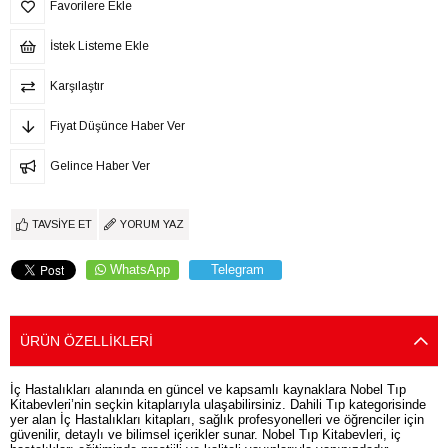
Favorilere Ekle
İstek Listeme Ekle
Karşılaştır
Fiyat Düşünce Haber Ver
Gelince Haber Ver
TAVSIYE ET
YORUM YAZ
WhatsApp
Telegram
ÜRÜN ÖZELLIKLERI
İç Hastalıkları alanında en güncel ve kapsamlı kaynaklara Nobel Tıp
Kitabevleri’nin seçkin kitaplarıyla ulaşabilirsiniz. Dahili Tıp kategorisinde
yer alan İç Hastalıkları kitapları, sağlık profesyonelleri ve öğrenciler için
güvenilir, detaylı ve bilimsel içerikler sunar. Nobel Tıp Kitabevleri, iç