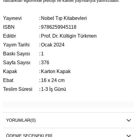
hastalıkları eğitiminde prestijli ve kaliteli yayınlarıyla yanınızdadır.
Yayınevi
:
Nobel Tıp Kitabevleri
ISBN
:
9786259945118
Editör
:
Prof. Dr. Kültigin Türkmen
Yayım Tarihi
:
Ocak 2024
Baskı Sayısı
:
1
Sayfa Sayısı
:
376
Kapak
:
Karton Kapak
Ebat
:
16 x 24 cm
Teslim Süresi
:
1-3 İş Günü
YORUMLAR
(0)
ÖDEME SEÇENEKLERI