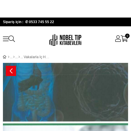
Sipariş için : ✆
0533 745 55 22
0
Vakalarla İç Hastalıklarını Öğreniyoruz Cilt: 4