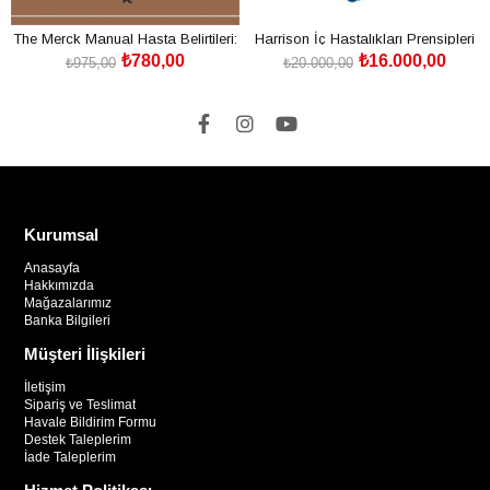
The Merck Manual Hasta Belirtileri:
Harrison İç Hastalıkları Prensipleri
₺780,00
₺16.000,00
Pratik Tanı ve Tedavi Rehberi
Cilt: 1-2
₺975,00
₺20.000,00
SEPETE EKLE
SEPETE EKLE
Kurumsal
Anasayfa
Hakkımızda
Mağazalarımız
Banka Bilgileri
Müşteri İlişkileri
İletişim
Sipariş ve Teslimat
Havale Bildirim Formu
Destek Taleplerim
İade Taleplerim