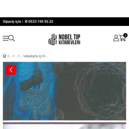
Sipariş için : ✆
0533 745 55 22
0
Vakalarla İç Hastalıklarını Öğreniyoruz Cilt: 3