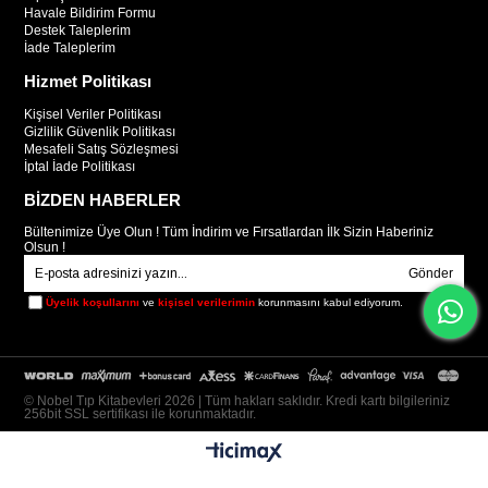
Havale Bildirim Formu
Destek Taleplerim
İade Taleplerim
Hizmet Politikası
Kişisel Veriler Politikası
Gizlilik Güvenlik Politikası
Mesafeli Satış Sözleşmesi
İptal İade Politikası
BİZDEN HABERLER
Bültenimize Üye Olun ! Tüm İndirim ve Fırsatlardan İlk Sizin Haberiniz
Olsun !
Gönder
Üyelik koşullarını
ve
kişisel verilerimin
korunmasını kabul ediyorum.
© Nobel Tıp Kitabevleri 2026 | Tüm hakları saklıdır. Kredi kartı bilgileriniz
256bit SSL sertifikası ile korunmaktadır.