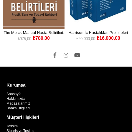
The Merck Manual Hasta Belirtileri:
Harrison İç Hastalıkları Prensipleri
₺780,00
₺16.000,00
Pratik Tanı ve Tedavi Rehberi
Cilt: 1-2
₺975,00
₺20.000,00
SEPETE EKLE
SEPETE EKLE
Kurumsal
Anasayfa
Hakkımızda
Mağazalarımız
Banka Bilgileri
Müşteri İlişkileri
İletişim
Sipariş ve Teslimat