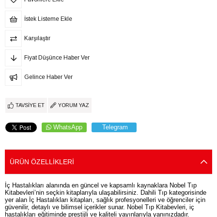
İstek Listeme Ekle
Karşılaştır
Fiyat Düşünce Haber Ver
Gelince Haber Ver
TAVSIYE ET
YORUM YAZ
WhatsApp
Telegram
ÜRÜN ÖZELLIKLERI
İç Hastalıkları alanında en güncel ve kapsamlı kaynaklara Nobel Tıp
Kitabevleri’nin seçkin kitaplarıyla ulaşabilirsiniz. Dahili Tıp kategorisinde
yer alan İç Hastalıkları kitapları, sağlık profesyonelleri ve öğrenciler için
güvenilir, detaylı ve bilimsel içerikler sunar. Nobel Tıp Kitabevleri, iç
hastalıkları eğitiminde prestijli ve kaliteli yayınlarıyla yanınızdadır.