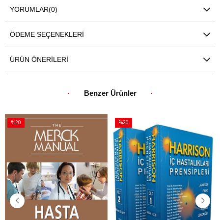
YORUMLAR
(0)
ÖDEME SEÇENEKLERI
ÜRÜN ÖNERILERI
Benzer Ürünler
%20
%20
İndirim
İndirim
%20İndirim
%20İndirim