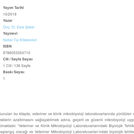
Yayım Tarihi
10/2019
Yazar
Doç. Dr. Esra Şeker
Yayınevi
Nobel Tıp Kitabevleri
ISBN
9786053354710
Cilt / Sayfa Sayısı
1 Cilt / 136 Sayfa
Baskı Sayısı
1
Sunulan bu kitapta, veteriner ve klinik mikrobiyoloji laboratuvarlarında yürütülen 
risklerin azaltılmasını sağlayabilmek adına, geçerli ve güvenli mikrobiyoloji uyg
almaktadır. “Veteriner ve Klinik Mikrobiyoloji Laboratuvarlarındaki Biyolojik Tehli
başlangıç olacağı ve Veteriner Mikrobiyoloji Laboratuvarları’ndaki biyolojik tehl