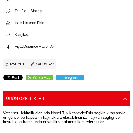
Telefonla Sipariş
İstek Listeme Ekle
Karşılaştır
Fiyat Düşünce Haber Ver
TAVSIYE ET
YORUM YAZ
WhatsApp
Telegram
ÜRÜN ÖZELLIKLERI
Veteriner Hekimlik alanında Nobel Tıp Kitabevleri’nin seçkin kitaplarıyla
en güncel ve kapsamlı kaynaklara ulaşabilirsiniz. Hayvan sağlığı ve
hastalıkları konusunda güvenilir ve akademik eserler sunar.