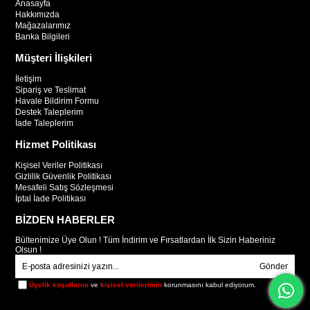
Anasayfa
Hakkımızda
Mağazalarımız
Banka Bilgileri
Müşteri İlişkileri
İletişim
Sipariş ve Teslimat
Havale Bildirim Formu
Destek Taleplerim
İade Taleplerim
Hizmet Politikası
Kişisel Veriler Politikası
Gizlilik Güvenlik Politikası
Mesafeli Satış Sözleşmesi
İptal İade Politikası
BİZDEN HABERLER
Bültenimize Üye Olun ! Tüm İndirim ve Fırsatlardan İlk Sizin Haberiniz
Olsun !
Gönder
Üyelik koşullarını
ve
kişisel verilerimin
korunmasını kabul ediyorum.