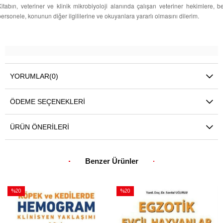
Kitabın, veteriner ve klinik mikrobiyoloji alanında çalışan veteriner hekimlere, 
personele, konunun diğer ilgililerine ve okuyanlara yararlı olmasını dilerim.
YORUMLAR
(0)
ÖDEME SEÇENEKLERI
ÜRÜN ÖNERILERI
Benzer Ürünler
%20
%20
İndirim
İndirim
%20İndirim
%20İndirim