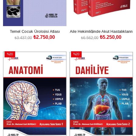
Temel Çocuk Ürolojisi Atlası
Aile Hekimliğinde Akut Hastalıkların
₺2.750,00
₺5.250,00
Yönetimi Cilt 1-2
₺3.437,00
₺6.562,00
SEPETE EKLE
SEPETE EKLE
%20
%20
İndirim
İndirim
%20İndirim
%20İndirim