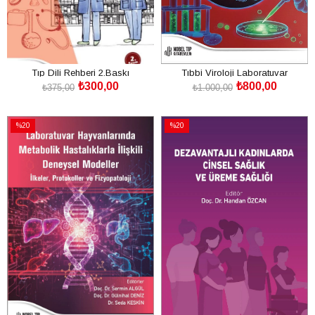
Tıp Dili Rehberi 2.Baskı
Tıbbi Viroloji Laboratuvar
₺300,00
₺800,00
Uygulamaları
₺375,00
₺1.000,00
SEPETE EKLE
SEPETE EKLE
%20
%20
İndirim
İndirim
%20İndirim
%20İndirim