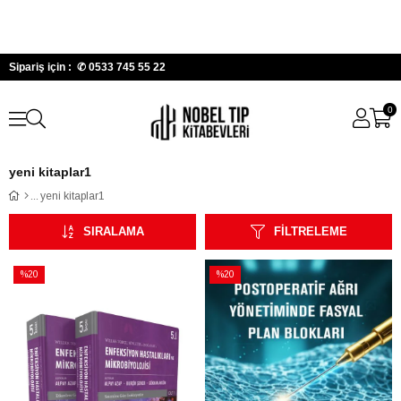
Sipariş için : ✆
0533 745 55 22
0
yeni kitaplar1
yeni kitaplar1
SIRALAMA
FILTRELEME
%20
%20
İndirim
İndirim
%20İndirim
%20İndirim