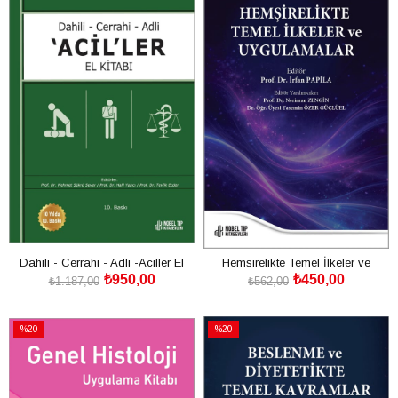
İndirim
İndirim
%20İndirim
%20İndirim
Dahili - Cerrahi - Adli -Aciller El
Hemşirelikte Temel İlkeler ve
₺950,00
₺450,00
Kitabı 10.Baskı
Uygulamalar
₺1.187,00
₺562,00
SEPETE EKLE
SEPETE EKLE
%20
%20
İndirim
İndirim
%20İndirim
%20İndirim