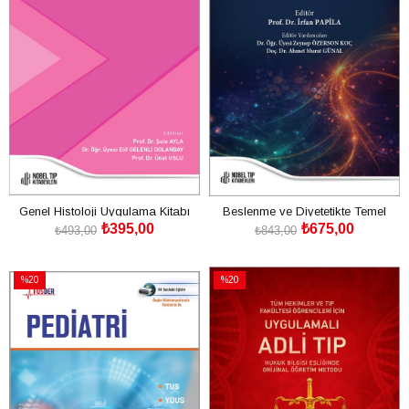
Genel Histoloji Uygulama Kitabı
Beslenme ve Diyetetikte Temel
₺395,00
₺675,00
Kavramlar
₺493,00
₺843,00
SEPETE EKLE
SEPETE EKLE
%20
%20
İndirim
İndirim
%20İndirim
%20İndirim