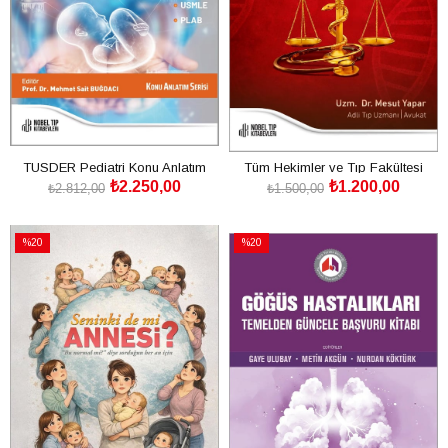
TUSDER Pediatri Konu Anlatım
Tüm Hekimler ve Tıp Fakültesi
₺2.250,00
₺1.200,00
Serisi
Öğrencileri için Uygulamalı Adli Tıp
₺2.812,00
₺1.500,00
SEPETE EKLE
SEPETE EKLE
%20
%20
İndirim
İndirim
%20İndirim
%20İndirim