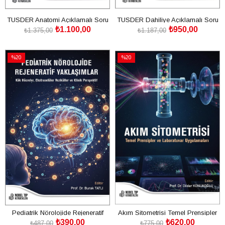
TUSDER Anatomi Açıklamalı Soru
TUSDER Dahiliye Açıklamalı Soru
₺1.100,00
₺950,00
Serisi 1
Serisi 2
₺1.375,00
₺1.187,00
SEPETE EKLE
SEPETE EKLE
%20
%20
İndirim
İndirim
%20İndirim
%20İndirim
Pediatrik Nörolojide Rejeneratif
Akım Sitometrisi Temel Prensipler
₺390,00
₺620,00
Yaklaşımlar
ve Laboratuvar Uygulamaları
₺487,00
₺775,00