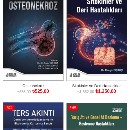
İndirim
İndirim
%20İndirim
%20İndirim
Osteonekroz
Sitokinler ve Deri Hastalıkları
₺525,00
₺1.250,00
₺656,00
₺1.562,00
SEPETE EKLE
SEPETE EKLE
%20
%20
İndirim
İndirim
%20İndirim
%20İndirim