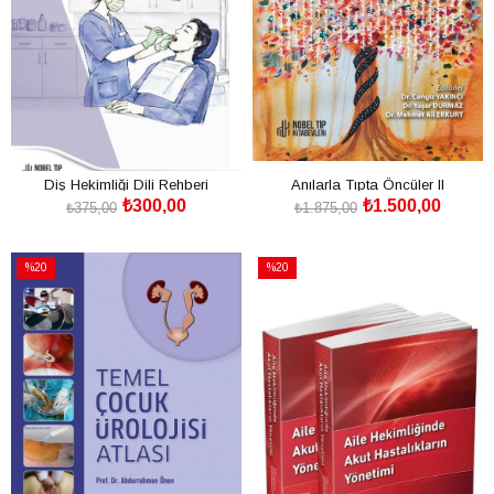
Diş Hekimliği Dili Rehberi
Anılarla Tıpta Öncüler II
₺300,00
₺1.500,00
₺375,00
₺1.875,00
SEPETE EKLE
SEPETE EKLE
%20
%20
İndirim
İndirim
%20İndirim
%20İndirim