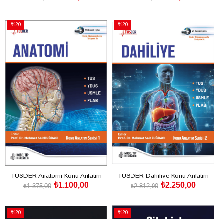
SEPETE EKLE
SEPETE EKLE
%20
%20
İndirim
İndirim
%20İndirim
%20İndirim
TUSDER Anatomi Konu Anlatım
TUSDER Dahiliye Konu Anlatım
₺1.100,00
₺2.250,00
Serisi: 1
Serisi: 2
₺1.375,00
₺2.812,00
SEPETE EKLE
SEPETE EKLE
%20
%20