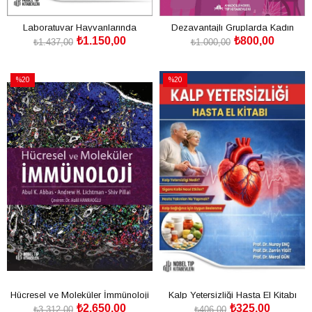
Laboratuvar Hayvanlarında
Dezavantajlı Gruplarda Kadın
₺1.150,00
₺800,00
Metabolik Hastalıklarla İlişkili
Cinsel Sağlığı
₺1.437,00
₺1.000,00
Deneysel Modeller İlkeler,
SEPETE EKLE
SEPETE EKLE
Protokoller ve Fizyopatoloji
%20
%20
İndirim
İndirim
%20İndirim
%20İndirim
Hücresel ve Moleküler İmmünoloji
Kalp Yetersizliği Hasta El Kitabı
₺2.650,00
₺325,00
₺3.312,00
₺406,00