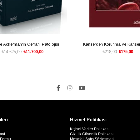
e Ackerman'ın Cerrahi Patolojisi
Kanserden Korunma ve Kanser
₺14.625,00
₺11.700,00
₺218,00
₺175,00
SEPETE EKLE
SEPETE EKLE
ileri
Hizmet Politikası
Kişisel Veriler Politikası
mat
Gizlilik Güvenlik Politikası
m Formu
Mesafeli Satış Sözleşmesi