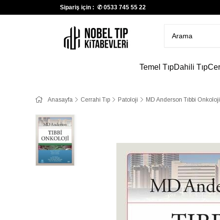
Sipariş için : ✆
0533 745 55 22
Temel Tıp
Dahili Tıp
Cer
Anasayfa
Cerrahi Tıp
Patoloji
MD Anderson Tıbbi Onkoloji