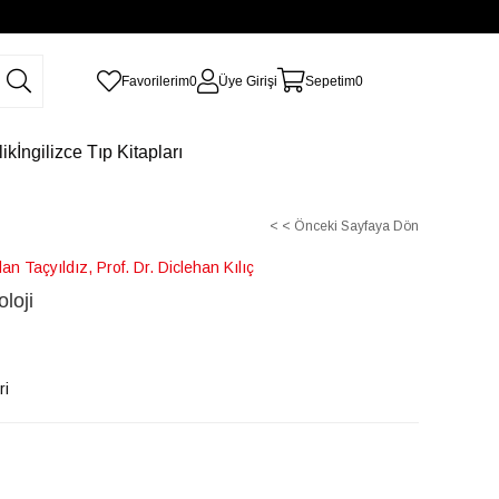
Favorilerim
0
Üye Girişi
Sepetim
0
lik
İngilizce Tıp Kitapları
< < Önceki Sayfaya Dön
rdan Taçyıldız, Prof. Dr. Diclehan Kılıç
loji
ri