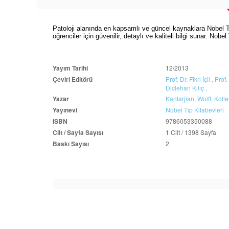
Patoloji alanında en kapsamlı ve güncel kaynaklara Nobel Tıp 
öğrenciler için güvenilir, detaylı ve kaliteli bilgi sunar. Nobel
Yayım Tarihi
12/2013
Çeviri Editörü
Prof. Dr. Fikri İçli ,
Prof.
Diclehan Kılıç ,
Yazar
Kantarjian,
Wolff,
Kolle
Yayınevi
Nobel Tıp Kitabevleri
ISBN
9786053350088
Cilt / Sayfa Sayısı
1 Cilt / 1398 Sayfa
Baskı Sayısı
2