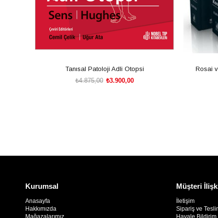
Tanısal Patoloji Adli Otopsi
Rosai v
₺4.875,00
₺3.900,00
SEPETE EKLE
Kurumsal
Müşteri İlişk
Anasayfa
İletişim
Hakkımızda
Sipariş ve Tesli
Mağazalarımız
Havale Bildiri