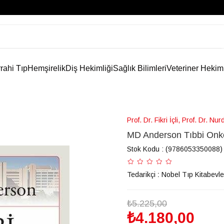
rahi Tıp
Hemşirelik
Diş Hekimliği
Sağlık Bilimleri
Veteriner Hekim
Prof. Dr. Fikri İçli, Prof. Dr. Nu
MD Anderson Tıbbi Onko
Stok Kodu
(9786053350088)
Tedarikçi
:
Nobel Tıp Kitabevle
₺5.225,00
₺4.180,00