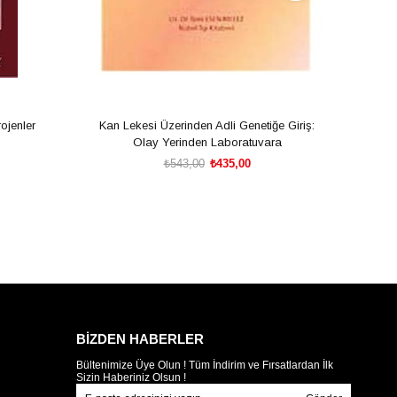
ojenler
Kan Lekesi Üzerinden Adli Genetiğe Giriş:
Tir
Olay Yerinden Laboratuvara
₺543,00
₺435,00
SEPETE EKLE
BİZDEN HABERLER
Bültenimize Üye Olun ! Tüm İndirim ve Fırsatlardan İlk
Sizin Haberiniz Olsun !