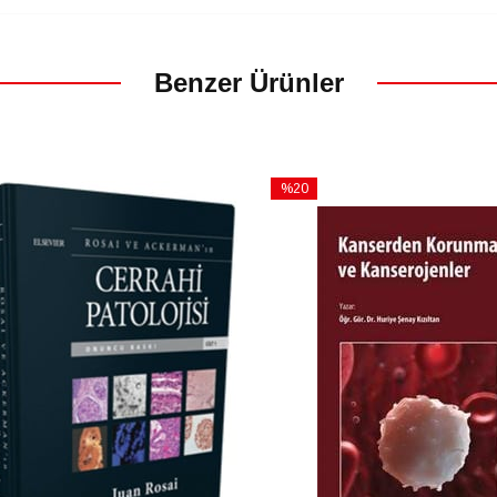
Benzer Ürünler
%20
İndirim
m
%20İndirim