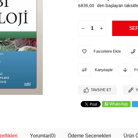
₺836,00
`den başlayan taksitle
Favorilere Ekle
Karşılaştır
F
TAVSIYE ET
Y
WhatsApp
ellikleri
Yorumlar
(0)
Ödeme Seçenekleri
Ürün Ö