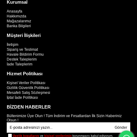
Kurumsal
Anasayfa
Hakkımızda
Mağazalarımız
Banka Bilgileri
Müşteri İlişkileri
İletişim
Sipariş ve Teslimat
Havale Bildirim Formu
Destek Taleplerim
İade Taleplerim
Hizmet Politikası
Kişisel Veriler Politikası
Gizlilik Güvenlik Politikası
Mesafeli Satış Sözleşmesi
İptal İade Politikası
BİZDEN HABERLER
Bültenimize Üye Olun ! Tüm İndirim ve Fırsatlardan İlk Sizin Haberiniz
Olsun !
Gönder
Üyelik koşullarını
ve
kişisel verilerimin
korunmasını kabul ediyorum.