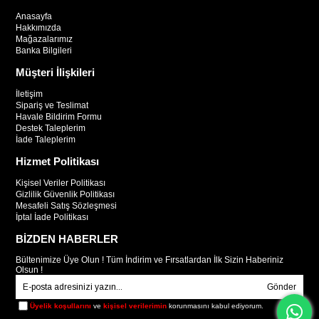
Anasayfa
Hakkımızda
Mağazalarımız
Banka Bilgileri
Müşteri İlişkileri
İletişim
Sipariş ve Teslimat
Havale Bildirim Formu
Destek Taleplerim
İade Taleplerim
Hizmet Politikası
Kişisel Veriler Politikası
Gizlilik Güvenlik Politikası
Mesafeli Satış Sözleşmesi
İptal İade Politikası
BİZDEN HABERLER
Bültenimize Üye Olun ! Tüm İndirim ve Fırsatlardan İlk Sizin Haberiniz
Olsun !
Gönder
Üyelik koşullarını
ve
kişisel verilerimin
korunmasını kabul ediyorum.