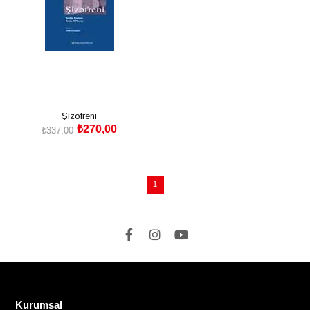
Şizofreni
₺270,00
₺337,00
SEPETE EKLE
1
Kurumsal