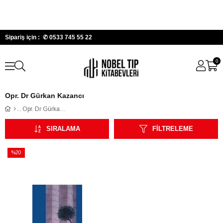
Sipariş için : ✆
0533 745 55 22
0
Opr. Dr Gürkan Kazancı
Opr. Dr Gürkan Kazancı
SIRALAMA
FILTRELEME
%20
İndirim
%20İndirim