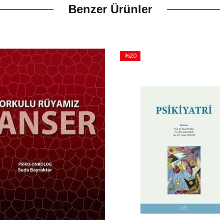
Benzer Ürünler
%20
İndirim
m
%20İndirim