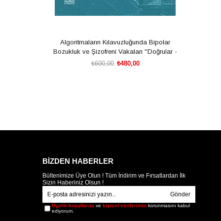
Algoritmaların Kılavuzluğunda Bipolar
Bozukluk ve Şizofreni Vakaları ''Doğrular -
Yanlışlar''
₺600,00
₺480,00
SEPETE EKLE
BİZDEN HABERLER
Bültenimize Üye Olun ! Tüm İndirim ve Fırsatlardan İlk
Sizin Haberiniz Olsun !
Gönder
Üyelik koşullarını
ve
kişisel verilerimin
korunmasını kabul
ediyorum.