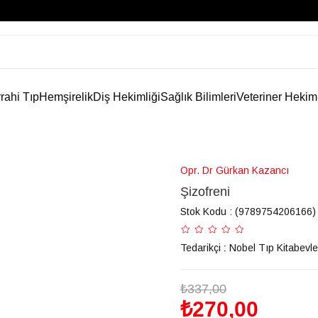
rahi Tıp
Hemşirelik
Diş Hekimliği
Sağlık Bilimleri
Veteriner Hekim
Opr. Dr Gürkan Kazancı
Şizofreni
Stok Kodu
(9789754206166)
Tedarikçi
:
Nobel Tıp Kitabevle
₺337,00
₺270,00