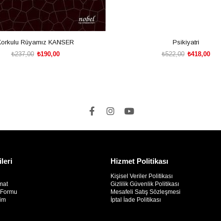
Korkulu Rüyamız KANSER
Psikiyatri
₺237,00
₺190,00
₺522,00
₺418,00
SEPETE EKLE
SEPETE EKLE
ileri
Hizmet Politikası
Kişisel Veriler Politikası
mat
Gizlilik Güvenlik Politikası
m Formu
Mesafeli Satış Sözleşmesi
rim
İptal İade Politikası