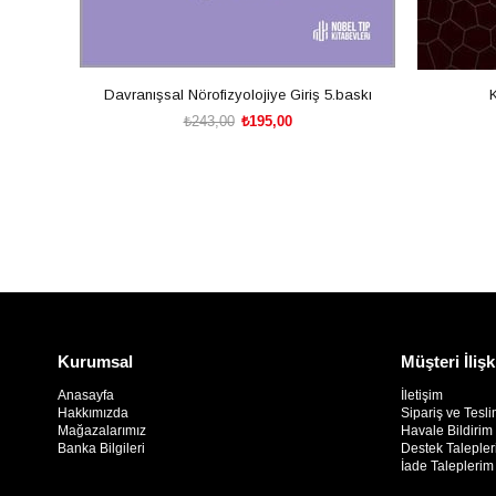
Davranışsal Nörofizyolojiye Giriş 5.baskı
₺243,00
₺195,00
SEPETE EKLE
Kurumsal
Müşteri İlişk
Anasayfa
İletişim
Hakkımızda
Sipariş ve Tesli
Mağazalarımız
Havale Bildiri
Banka Bilgileri
Destek Taleple
İade Taleplerim