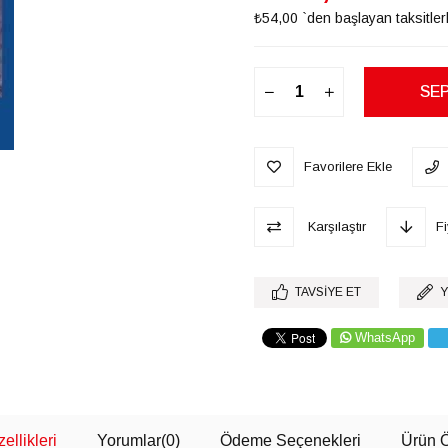
₺54,00
`den başlayan taksitler
Favorilere Ekle
Karşılaştır
F
TAVSIYE ET
Y
WhatsApp
ellikleri
Yorumlar
(0)
Ödeme Seçenekleri
Ürün Ö