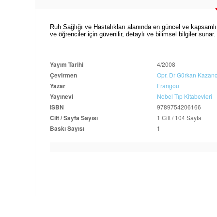
Ruh Sağlığı ve Hastalıkları alanında en güncel ve kapsamlı ka
ve öğrenciler için güvenilir, detaylı ve bilimsel bilgiler sunar
Yayım Tarihi
4/2008
Çevirmen
Opr. Dr Gürkan Kazanc
Yazar
Frangou
Yayınevi
Nobel Tıp Kitabevleri
ISBN
9789754206166
Cilt / Sayfa Sayısı
1 Cilt / 104 Sayfa
Baskı Sayısı
1