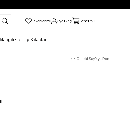
Favorilerim
0
Üye Girişi
Sepetim
0
lik
İngilizce Tıp Kitapları
< < Önceki Sayfaya Dön
ri